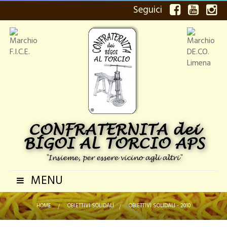
Seguici
CONFRATERNITA dei
BÍGOI AL TORCIO APS
"Insieme, per essere vicino agli altri"
MENU
Navigazione
Toggle
HOME
>
OBIETTIVI SOLIDALI
>
OBIETTIVI SOLIDALI - 2010