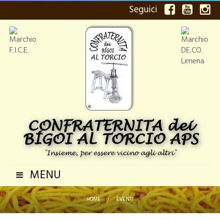
Seguici
CONFRATERNITA dei
BÍGOI AL TORCIO APS
"Insieme, per essere vicino agli altri"
MENU
Navigazione
Toggle
HOME
>
EVENTI