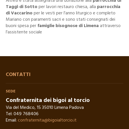
Altresì è stata assegnata una donazione alla
parrocchia di
Taggì di Sotto
per lavori restauro chiesa, alla
parrocchia
di Vaccarino
per le vesti per l'anno liturgico e completo
Mariano con paramenti sacri e sono stati consegnati dei
buoni spesa per
famiglie bisognose di Limena
attraverso
l'assistente sociale
CONTATTI
SEDE
Confraternita dei bigoi al torcio
Via del Medico, 15 35010 Limena Padova
Tel:
049 768406
Email:
confraternita@bigoialtorcio.it