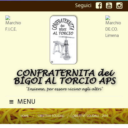
Seguici
CONFRATERNITA dei
BÍGOI AL TORCIO APS
"Insieme, per essere vicino agli altri"
MENU
Navigazione
Toggle
HOME
>
OBIETTIVI SOLIDALI
>
OBIETTIVI SOLIDALI - 2014