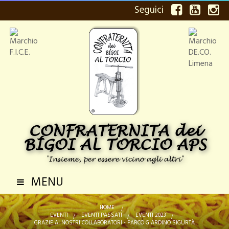
Seguici
CONFRATERNITA dei
BÍGOI AL TORCIO APS
"Insieme, per essere vicino agli altri"
MENU
Navigazione
Toggle
HOME
>
EVENTI
>
EVENTI PASSATI
>
EVENTI 2023
>
GRAZIE AI NOSTRI COLLABORATORI - PARCO GIARDINO SIGURTÀ