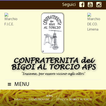
Seguici
CONFRATERNITA dei
BÍGOI AL TORCIO APS
"Insieme, per essere vicino agli altri"
MENU
Navigazione
Toggle
HOME
>
EVENTI
>
EVENTI PROSSIMI
>
20^ FESTA DEI BIGOI AL TORCIO