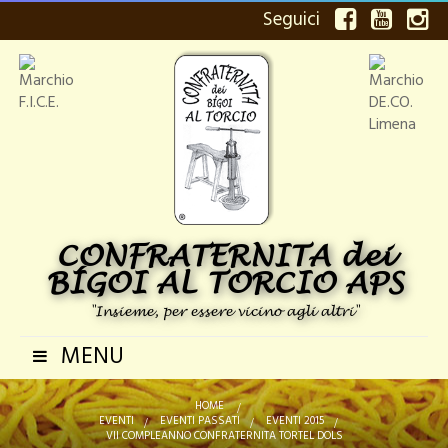
Seguici
CONFRATERNITA dei
BÍGOI AL TORCIO APS
"Insieme, per essere vicino agli altri"
MENU
Navigazione
Toggle
HOME
>
EVENTI
>
EVENTI PASSATI
>
EVENTI 2015
>
VII COMPLEANNO CONFRATERNITA TORTEL DOLS