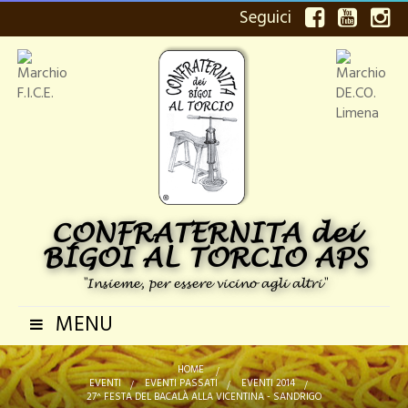
Seguici
CONFRATERNITA dei
BÍGOI AL TORCIO APS
"Insieme, per essere vicino agli altri"
MENU
Navigazione
Toggle
HOME
>
EVENTI
>
EVENTI PASSATI
>
EVENTI 2014
>
27^ FESTA DEL BACALÀ ALLA VICENTINA - SANDRIGO