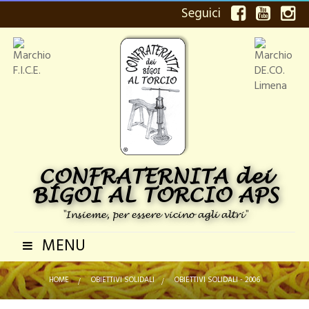
Seguici
CONFRATERNITA dei
BÍGOI AL TORCIO APS
"Insieme, per essere vicino agli altri"
MENU
Navigazione
Toggle
HOME
>
OBIETTIVI SOLIDALI
>
OBIETTIVI SOLIDALI - 2006