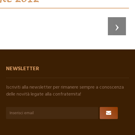
NEWSLETTER
Iscriviti alla newsletter per rimanere sempre a conoscenza
delle novità legate alla confraternita!