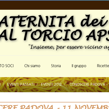
ATERNITA dei
AL TORCIO AP
"Insieme, per essere vicino ag
TO SOCI
Chi siamo
Storia
Il gruppo
Ricett
I
>
EVENTI PASSATI
>
EVENTI 2012
>
CONOSCERE PADOVA - 
ERE PADOVA - 11 NOVEMB