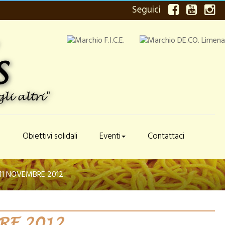
Seguici
S
li altri"
e
Obiettivi solidali
Eventi
Contattaci
11 NOVEMBRE 2012
RE 2012