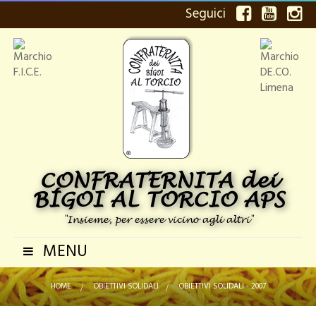
Seguici
CONFRATERNITA dei
BÍGOI AL TORCIO APS
"Insieme, per essere vicino agli altri"
MENU
Navigazione
Toggle
HOME
>
OBIETTIVI SOLIDALI
>
OBIETTIVI SOLIDALI - 2007