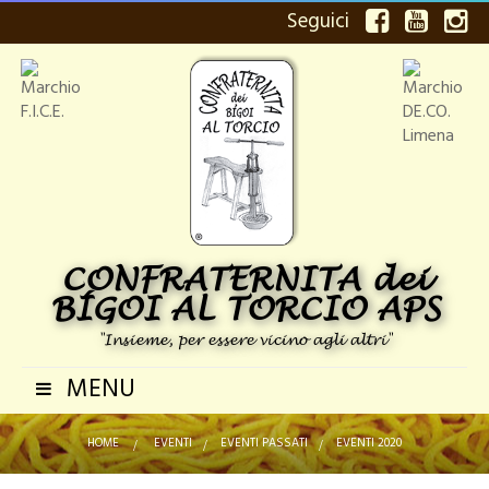
Seguici
CONFRATERNITA dei
BÍGOI AL TORCIO APS
"Insieme, per essere vicino agli altri"
MENU
Navigazione
Toggle
HOME
>
EVENTI
>
EVENTI PASSATI
>
EVENTI 2020